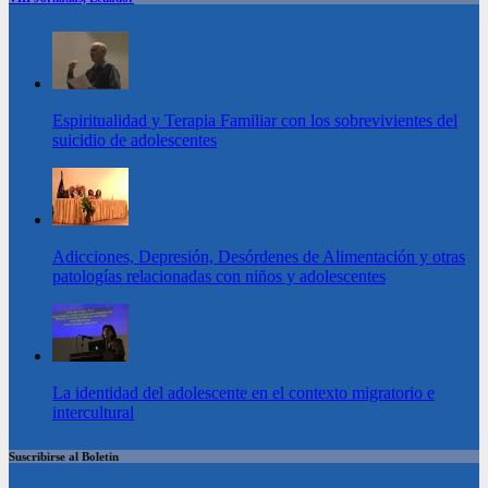
Espiritualidad y Terapia Familiar con los sobrevivientes del
suicidio de adolescentes
Adicciones, Depresión, Desórdenes de Alimentación y otras
patologías relacionadas con niños y adolescentes
La identidad del adolescente en el contexto migratorio e
intercultural
Suscribirse al Boletin