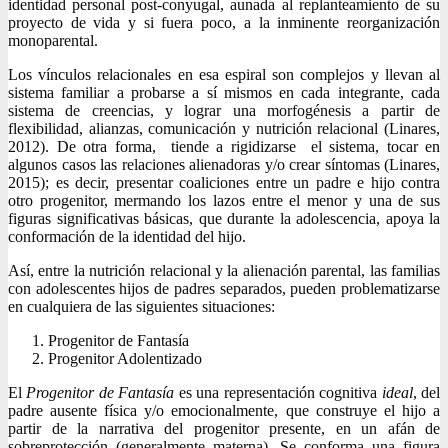
identidad personal post-conyugal, aunada al replanteamiento de su
proyecto de vida y si fuera poco, a la inminente reorganización
monoparental.
Los vínculos relacionales en esa espiral son complejos y llevan al
sistema familiar a probarse a sí mismos en cada integrante, cada
sistema de creencias, y lograr una morfogénesis a partir de
flexibilidad, alianzas, comunicación y nutrición relacional (Linares,
2012). De otra forma, tiende a rigidizarse el sistema, tocar en
algunos casos las relaciones alienadoras y/o crear síntomas (Linares,
2015); es decir, presentar coaliciones entre un padre e hijo contra
otro progenitor, mermando los lazos entre el menor y una de sus
figuras significativas básicas, que durante la adolescencia, apoya la
conformación de la identidad del hijo.
Así, entre la nutrición relacional y la alienación parental, las familias
con adolescentes hijos de padres separados, pueden problematizarse
en cualquiera de las siguientes situaciones:
Progenitor de Fantasía
Progenitor Adolentizado
El
Progenitor de Fantasía
es una representación cognitiva
ideal
, del
padre ausente física y/o emocionalmente, que construye el hijo a
partir de la narrativa del progenitor presente, en un afán de
sobreprotección (generalmente materna). Se conforma una figura