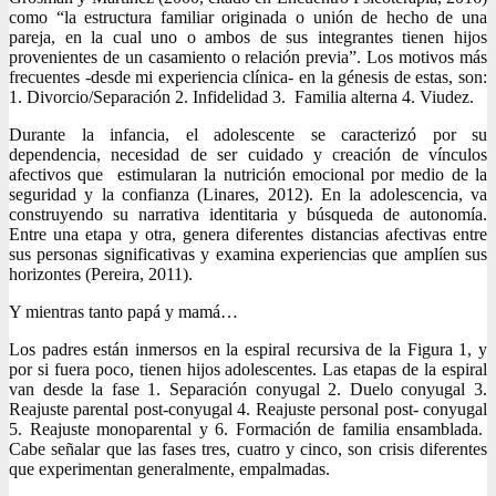
como “la estructura familiar originada o unión de hecho de una
pareja, en la cual uno o ambos de sus integrantes tienen hijos
provenientes de un casamiento o relación previa”. Los motivos más
frecuentes -desde mi experiencia clínica- en la génesis de estas, son:
1. Divorcio/Separación 2. Infidelidad 3. Familia alterna 4. Viudez.
Durante la infancia, el adolescente se caracterizó por su
dependencia, necesidad de ser cuidado y creación de vínculos
afectivos que estimularan la nutrición emocional por medio de la
seguridad y la confianza (Linares, 2012). En la adolescencia, va
construyendo su narrativa identitaria y búsqueda de autonomía.
Entre una etapa y otra, genera diferentes distancias afectivas entre
sus personas significativas y examina experiencias que amplíen sus
horizontes (Pereira, 2011).
Y mientras tanto papá y mamá…
Los padres están inmersos en la espiral recursiva de la Figura 1, y
por si fuera poco, tienen hijos adolescentes. Las etapas de la espiral
van desde la fase 1. Separación conyugal 2. Duelo conyugal 3.
Reajuste parental post-conyugal 4. Reajuste personal post- conyugal
5. Reajuste monoparental y 6. Formación de familia ensamblada.
Cabe señalar que las fases tres, cuatro y cinco, son crisis diferentes
que experimentan generalmente, empalmadas.