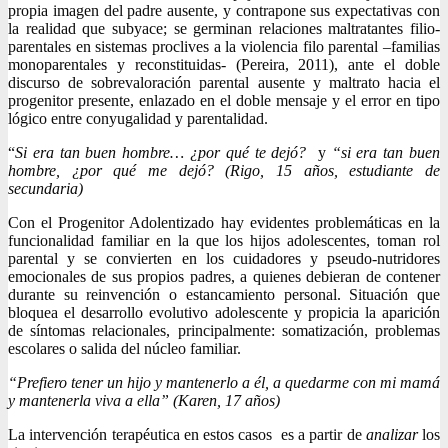
propia imagen del padre ausente, y contrapone sus expectativas con
la realidad que subyace; se germinan relaciones maltratantes filio-
parentales en sistemas proclives a la violencia filo parental –familias
monoparentales y reconstituidas- (Pereira, 2011), ante el doble
discurso de sobrevaloración parental ausente y maltrato hacia el
progenitor presente, enlazado en el doble mensaje y el error en tipo
lógico entre conyugalidad y parentalidad.
“
Si era tan buen hombre… ¿por qué te dejó?
y
“si era tan buen
hombre, ¿por qué me dejó? (Rigo, 15 años, estudiante de
secundaria)
Con el Progenitor Adolentizado hay evidentes problemáticas en la
funcionalidad familiar en la que los hijos adolescentes, toman rol
parental y se convierten en los cuidadores y pseudo-nutridores
emocionales de sus propios padres, a quienes debieran de contener
durante su reinvención o estancamiento personal. Situación que
bloquea el desarrollo evolutivo adolescente y propicia la aparición
de síntomas relacionales, principalmente: somatización, problemas
escolares o salida del núcleo familiar.
“Prefiero tener un hijo y mantenerlo a él, a quedarme con mi mamá
y mantenerla viva a ella” (Karen, 17 años)
La intervención terapéutica en estos casos es a partir de
analizar
los