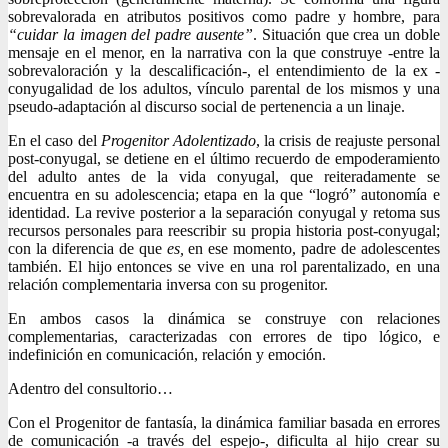
sobrevalorada en atributos positivos como padre y hombre, para
“cuidar la imagen del padre ausente”
. Situación que crea un doble
mensaje en el menor, en la narrativa con la que construye -entre la
sobrevaloración y la descalificación-, el entendimiento de la ex -
conyugalidad de los adultos, vínculo parental de los mismos y una
pseudo-adaptación al discurso social de pertenencia a un linaje.
En el caso del
Progenitor Adolentizado
, la crisis de reajuste personal
post-conyugal, se detiene en el último recuerdo de empoderamiento
del adulto antes de la vida conyugal, que reiteradamente se
encuentra en su adolescencia; etapa en la que “logró” autonomía e
identidad. La revive posterior a la separación conyugal y retoma sus
recursos personales para reescribir su propia historia post-conyugal;
con la diferencia de que
es,
en ese momento, padre de adolescentes
también. El hijo entonces se vive en una rol parentalizado, en una
relación complementaria inversa con su progenitor.
En ambos casos la dinámica se construye con relaciones
complementarias, caracterizadas con errores de tipo lógico, e
indefinición en comunicación, relación y emoción.
Adentro del consultorio…
Con el Progenitor de fantasía, la dinámica familiar basada en errores
de comunicación -a través del espejo-, dificulta al hijo crear su