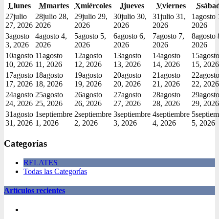
L
lunes
M
martes
X
miércoles
J
jueves
V
viernes
S
sába
27
julio
28
julio 28,
29
julio 29,
30
julio 30,
31
julio 31,
1
agosto 
27, 2026
2026
2026
2026
2026
2026
3
agosto
4
agosto 4,
5
agosto 5,
6
agosto 6,
7
agosto 7,
8
agosto 
3, 2026
2026
2026
2026
2026
2026
10
agosto
11
agosto
12
agosto
13
agosto
14
agosto
15
agost
10, 2026
11, 2026
12, 2026
13, 2026
14, 2026
15, 2026
17
agosto
18
agosto
19
agosto
20
agosto
21
agosto
22
agost
17, 2026
18, 2026
19, 2026
20, 2026
21, 2026
22, 2026
24
agosto
25
agosto
26
agosto
27
agosto
28
agosto
29
agost
24, 2026
25, 2026
26, 2026
27, 2026
28, 2026
29, 2026
31
agosto
1
septiembre
2
septiembre
3
septiembre
4
septiembre
5
septiem
31, 2026
1, 2026
2, 2026
3, 2026
4, 2026
5, 2026
Categorías
RELATES
Todas las Categorías
Artículos recientes