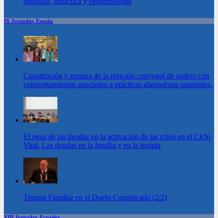
artesania, didactica y epistemologia
IX Jornadas, España
Constitución y ruptura de la relación conyugal de padres con
comportamientos asociados a prácticas alienadoras parentales.
El peso de las deudas en la activación de las crisis en el Ciclo
Vital. Las deudas en la familia y en la terapia
Terapia Familiar en el Duelo Complicado (2/2)
VIII Jornadas, Ecuador