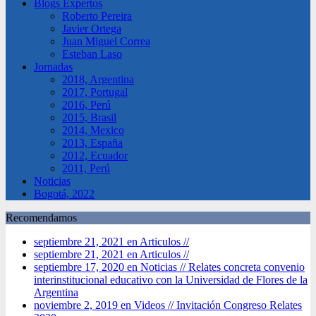
Blogs Expertos
Roberto Pereira
Javier Ortega
Juan Miguel Correa
Esteban Laso
Jornadas
2018, Argentina
2017, Portugal
2016, Perú
2015, Brasil
2014, Mexico
2013, España
2012, Ecuador
2011, Perú
Noticias
Bogotá, 2022
Recomendamos
septiembre 21, 2021 en Articulos //
septiembre 21, 2021 en Articulos //
septiembre 17, 2020 en Noticias //
Relates concreta convenio
interinstitucional educativo con la Universidad de Flores de la
Argentina
noviembre 2, 2019 en Videos //
Invitación Congreso Relates