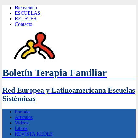
Bienvenida
ESCUELAS
RELATES
Contacto
Boletín Terapia Familiar
Red Europea y Latinoamericana Escuelas
Sistémicas
Portada
Articulos
Videos
Libros
REVISTA REDES